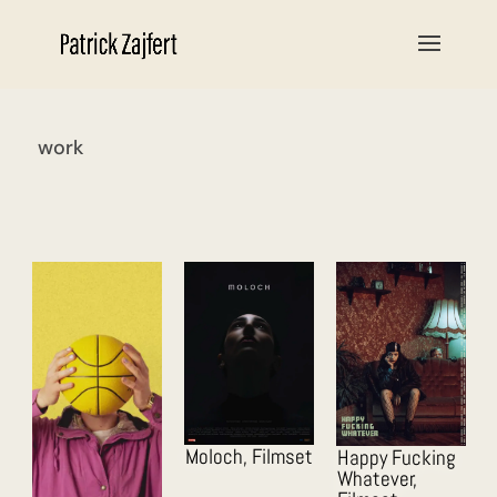
work
Moloch, Filmset
Happy Fucking
Whatever,