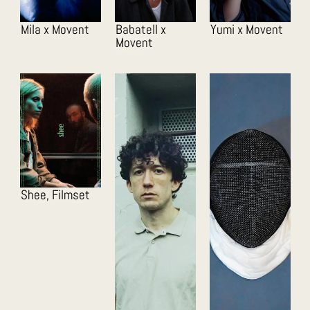
Mila x Movent
Babatell x
Yumi x Movent
Movent
Shee, Filmset